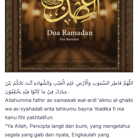
اللّٰهُمَّ فَاطِرَ السَّمٰوٰتِ وَالْاَرْضِ عٰلِمَ الْغَيْبِ وَالشَّهَادَةِ اَنْتَ تَحْكُمُ بَيْنَ
عِبَادِكَ فِيْ مَا كَانُوْا فِيْهِ يَخْتَلِفُوْنَ.
Allahumma fathir as-samawati wal-ardl ‘alimu al-ghaibi
wa as-syahadati anta tahkumu bayna ‘ibadika fi ma
kanu fihi yakhtalifun.
“Ya Allah, Pencipta langit dan bumi, yang mengetahui
segala yang gaib dan nyata, Engkaulah yang