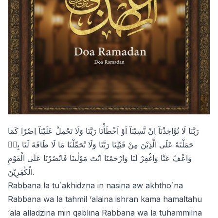
رَبَّنَا لَا تُؤَاخِذْنَآ اِنْ نَّسِيْنَآ اَوْ اَخْطَأْنَا رَبَّنَا وَلَا تَحْمِلْ عَلَيْنَآ اِصْرًا كَمَا
حَمَلْتَهٗ عَلَى الَّذِيْنَ مِنْ قَبْلِنَا رَبَّنَا وَلَا تُحَمِّلْنَا مَا لَا طَاقَةَ لَنَا بِهٖ
وَاعْفُ عَنَّا وَاغْفِرْ لَنَا وَارْحَمْنَا اَنْتَ مَوْلٰىنَا فَانْصُرْنَا عَلَى الْقَوْمِ
الْكٰفِرِيْنَ.
Rabbana la tu`akhidzna in nasina aw akhtho`na
Rabbana wa la tahmil ‘alaina ishran kama hamaltahu
‘ala alladzina min qablina Rabbana wa la tuhammilna