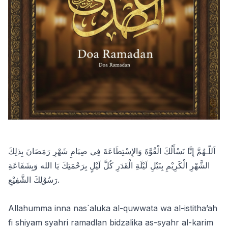
اَللّـهُمَّ إِنَّا نَسْأَلُكَ الْقُوَّةَ وَالإِسْتِطَاعَةَ فِي صِيَامِ شَهْرِ رَمَضَانَ بِذلِكَ
الشَّهْرِ الْكَرِيْمِ بِنَيْلِ لَيْلَةِ الْقَدَرِ كُلَّ لَيْلٍ بِرَحْمَتِكَ يَا الله وَبِشَفَاعَةِ
رَسُوْلِكَ الشَّفِيْعِ.
Allahumma inna nas`aluka al-quwwata wa al-istitha’ah
fi shiyam syahri ramadlan bidzalika as-syahr al-karim