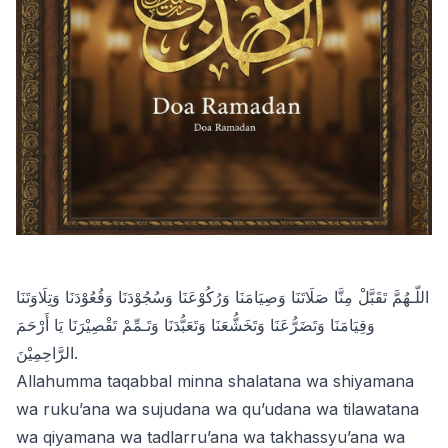
اللّـهُمَّ تَقَبَّلْ مِنَّا صَلَاتَنَا وَصِيَامَنَا وَرُكُوْعَنَا وَسُجُوْدَنَا وَقُعُوْدَنَا وَتِلَاوَتَنَا
وَقِيَامَنَا وَتَضَرُّعَنَا وَتَخَشُّعَنَا وَتَعَبُّدَنَا وَتَـمِّمْ تَقْصِيْرَنَا يَا أَرْحَمَ
الرَّاحِمِيْنَ.
Allahumma taqabbal minna shalatana wa shiyamana
wa ruku’ana wa sujudana wa qu’udana wa tilawatana
wa qiyamana wa tadlarru’ana wa takhassyu’ana wa