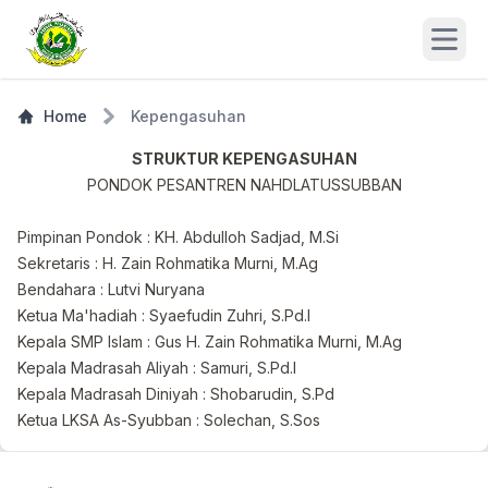
Open
Home
Kepengasuhan
STRUKTUR KEPENGASUHAN
PONDOK PESANTREN NAHDLATUSSUBBAN
Pimpinan Pondok : KH. Abdulloh Sadjad, M.Si
Sekretaris : H. Zain Rohmatika Murni, M.Ag
Bendahara : Lutvi Nuryana
Ketua Ma'hadiah : Syaefudin Zuhri, S.Pd.I
Kepala SMP Islam : Gus H. Zain Rohmatika Murni, M.Ag
Kepala Madrasah Aliyah : Samuri, S.Pd.I
Kepala Madrasah Diniyah : Shobarudin, S.Pd
Ketua LKSA As-Syubban : Solechan, S.Sos