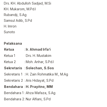
Drs. KH. Abdulloh Sadjad, M.Si
KH. Mukarom, M.Pd.I
Rubandji, S.Ag
Samsul Adib, S.Pd
H. Imron
Sunoto
Pelaksana
Ketua
:
Ir. Ahmad Irfa’i
Ketua 1
Drs. H. Mustakim
Ketua 2
:
Moh. Anhar, S.Pd.I
Sekretaris
:
Solechan, S.Sos
Sekretaris 1
:
H. Zain Rohmatika M., M.Ag
Sekretaris 2
:
Aris Hidayat, S.Pd
Bendahara
:
H. Prayitno, MM
Bendahara 1
:
Ahza Mafaza, S.Ag
Bendahara 2
:
Nur Alfiani, S.Pd